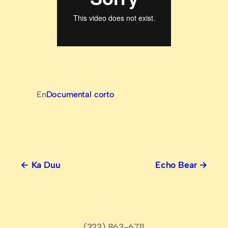
En
Documental corto
Ka Duu
Echo Bear
(323) 863-6711