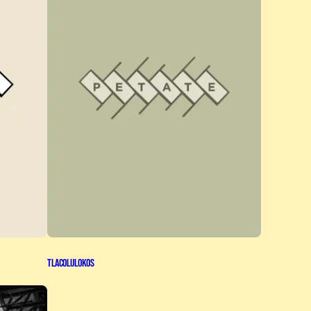
Tlacolulokos