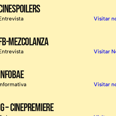
CINESPOILERS
Entrevista
Visitar n
FB-MEZCOLANZA
Entrevista
Visitar N
INFOBAE
Informativa
Visitar n
IG – CINEPREMIERE