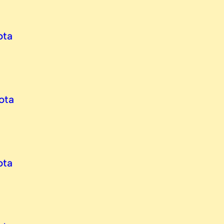
ota
ota
ota